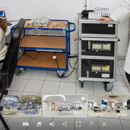
Angewandte
Technikum zur
Multisensorische
Analytische Sensorik
Sprühtrocknung
Systeme