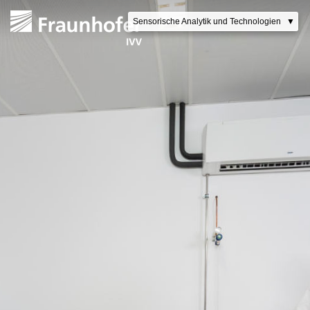
Lebensmittelentwicklung
Sensorische Analytik und Technologien
▼
Recycling-Verfahren
Verpackungsentwicklung
Fraunhofer IVV Dresden
Reinigungstechnologien
Verarbeitungstechnologien
Packmittelprüfung